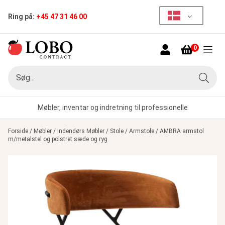
Ring på:
+45 47 31 46 00
0
Menu
Søg
Søg
Møbler, inventar og indretning til professionelle
Forside
/
Møbler
/
Indendørs Møbler
/
Stole
/
Armstole
/
AMBRA armstol
m/metalstel og polstret sæde og ryg