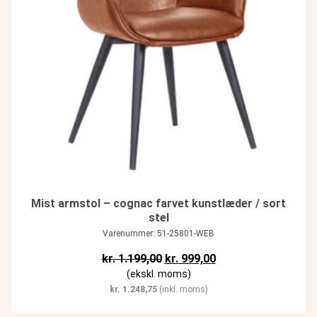
Mist armstol – cognac farvet kunstlæder / sort
stel
Varenummer: 51-25801-WEB
Den oprindelige pris var: kr. 1.1
Den aktuelle pris er: 
kr.
1.199,00
kr.
999,00
(ekskl. moms)
kr.
1.248,75
(inkl. moms)