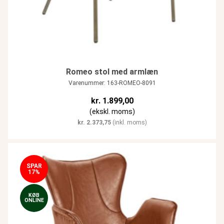
Romeo stol med armlæn
Varenummer: 163-ROMEO-8091
kr.
1.899,00
(ekskl. moms)
kr.
2.373,75
(inkl. moms)
SPAR
17%
KØB
ONLINE