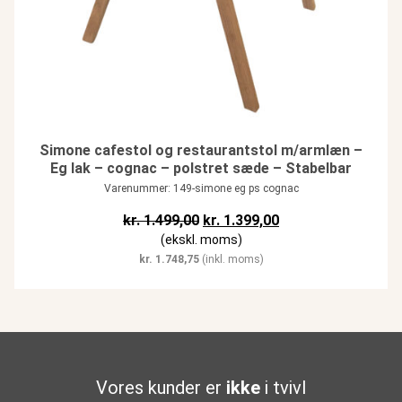
Simone cafestol og restaurantstol m/armlæn –
Eg lak – cognac – polstret sæde – Stabelbar
Varenummer: 149-simone eg ps cognac
Den oprindelige pris var: kr. 1.49
Den aktuelle pris er:
kr.
1.499,00
kr.
1.399,00
(ekskl. moms)
kr.
1.748,75
(inkl. moms)
Vores kunder er
ikke
i tvivl