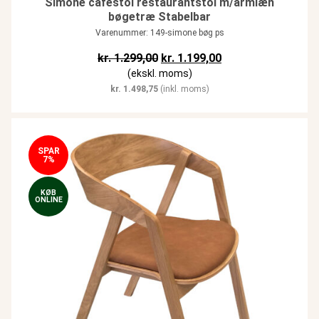
Simone cafestol restaurantstol m/armlæn
bøgetræ Stabelbar
Varenummer: 149-simone bøg ps
Den oprindelige pris var: kr. 1.29
Den aktuelle pris er:
kr.
1.299,00
kr.
1.199,00
(ekskl. moms)
kr.
1.498,75
(inkl. moms)
SPAR
7%
KØB
ONLINE