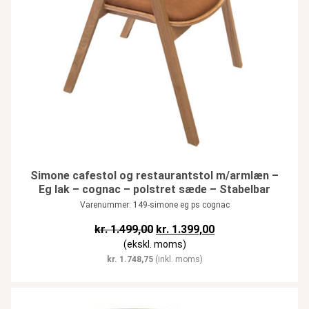
Simone cafestol og restaurantstol m/armlæn –
Eg lak – cognac – polstret sæde – Stabelbar
Varenummer: 149-simone eg ps cognac
Den oprindelige pris var: kr. 1.49
Den aktuelle pris er:
kr.
1.499,00
kr.
1.399,00
(ekskl. moms)
kr.
1.748,75
(inkl. moms)