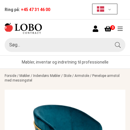
Ring på:
+45 47 31 46 00
0
Menu
Søg
Søg
Møbler, inventar og indretning til professionelle
Forside
/
Møbler
/
Indendørs Møbler
/
Stole
/
Armstole
/
Penelope armstol
med messingstel