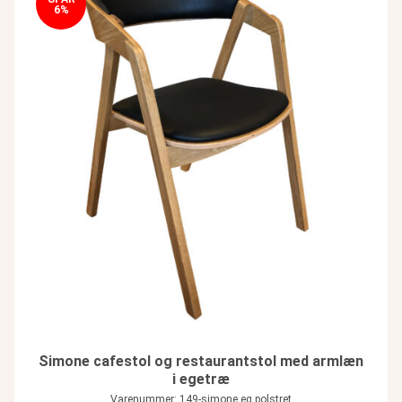
6%
Simone cafestol og restaurantstol med armlæn
i egetræ
Varenummer: 149-simone eg polstret