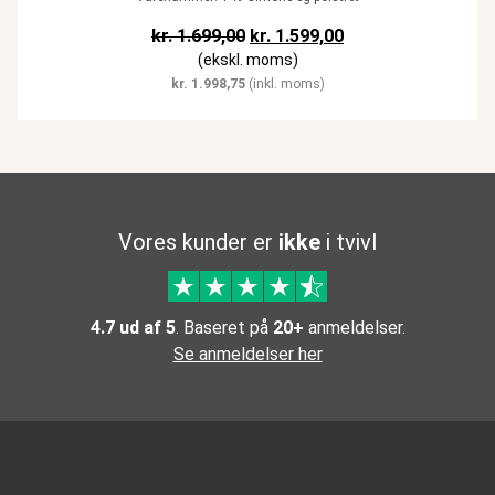
Den oprindelige pris var: kr. 1.69
Den aktuelle pris er:
kr.
1.699,00
kr.
1.599,00
(ekskl. moms)
kr.
1.998,75
(inkl. moms)
Vores kunder er
ikke
i tvivl
4.7 ud af 5
. Baseret på
20+
anmeldelser.
Se anmeldelser her